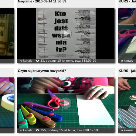
Nagranie - 2010-09-14 11:56:59
KURS - Jak
o kanale
33, dodany 15 lat temu, trwa 838:59:59
o kanale
Czym są kreatywne nożyczki?
KURS - jak
o kanale
155, dodany 15 lat temu, trwa 838:59:59
o kanale