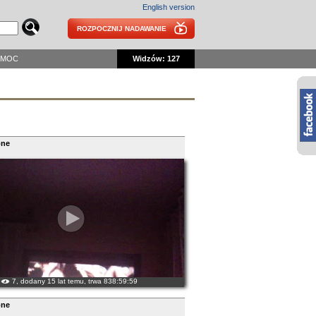
English version
ROZPOCZNIJ NADAWANIE
OMOC
Widzów: 127
one
7, dodany 15 lat temu, trwa 838:59:59
one