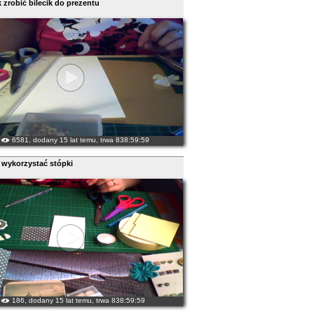
 zrobić bilecik do prezentu
6581, dodany 15 lat temu, trwa 838:59:59
 wykorzystać stópki
186, dodany 15 lat temu, trwa 838:59:59