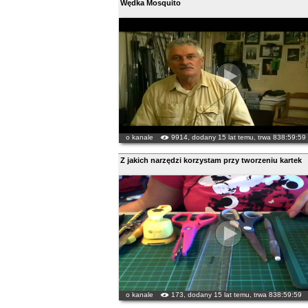
Wędka Mosquito
o kanale
9914, dodany 15 lat temu, trwa 838:59:59
Z jakich narzędzi korzystam przy tworzeniu kartek
o kanale
173, dodany 15 lat temu, trwa 838:59:59