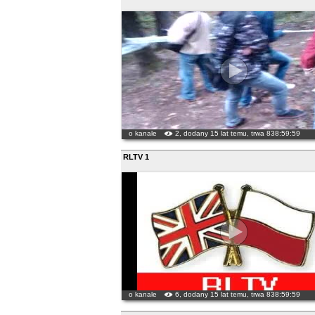
o kanale
2, dodany 15 lat temu, trwa 838:59:59
RLTV 1
o kanale
6, dodany 15 lat temu, trwa 838:59:59