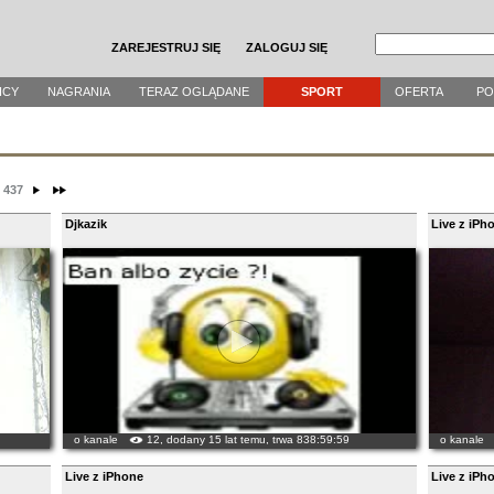
ZAREJESTRUJ SIĘ
ZALOGUJ SIĘ
ICY
NAGRANIA
TERAZ OGLĄDANE
SPORT
OFERTA
P
437
Djkazik
Live z iPh
o kanale
12, dodany 15 lat temu, trwa 838:59:59
o kanale
Live z iPhone
Live z iPh