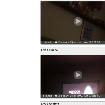
o kanale
2, dodany 15 lat temu, trwa 838:59:59
Live z iPhone
o kanale
2, dodany 15 lat temu, trwa 838:59:59
Live z Android