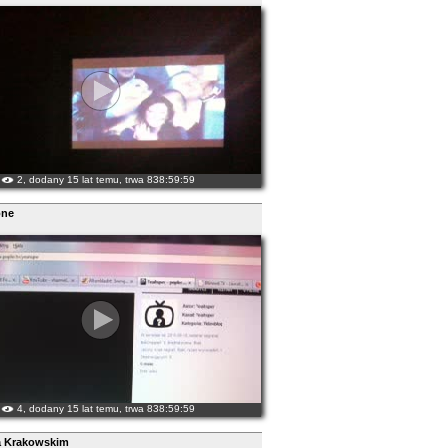
2, dodany 15 lat temu, trwa 838:59:59
one
4, dodany 15 lat temu, trwa 838:59:59
a Krakowskim