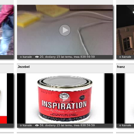
o kanale
20, dodany 15 lat temu, trwa 838:59:59
o kanale
Jezebel
franz
o kanale
59, dodany 15 lat temu, trwa 838:59:59
o kanale