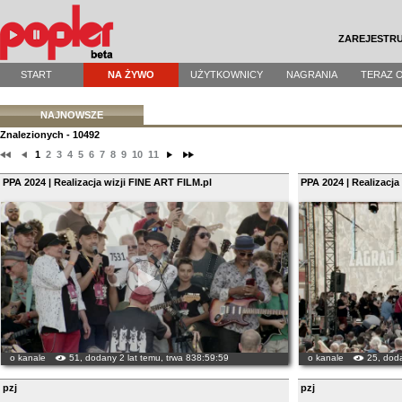
ZAREJESTRU
START
NA ŻYWO
UŻYTKOWNICY
NAGRANIA
TERAZ 
NAJNOWSZE
Znalezionych - 10492
1
2
3
4
5
6
7
8
9
10
11
PPA 2024 | Realizacja wizji FINE ART FILM.pl
PPA 2024 | Realizacja
o kanale
51, dodany 2 lat temu, trwa 838:59:59
o kanale
25, doda
pzj
pzj