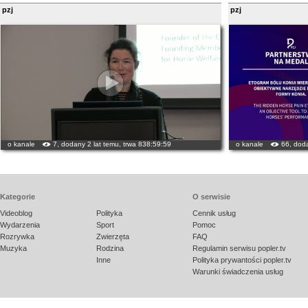
pzj
pzj
o kanale
7, dodany 2 lat temu, trwa 838:59:59
o kanale
66, doda
Kategorie
O serwisie
Videoblog
Polityka
Cennik usług
Wydarzenia
Sport
Pomoc
Rozrywka
Zwierzęta
FAQ
Muzyka
Rodzina
Regulamin serwisu popler.tv
Inne
Polityka prywantości popler.tv
Warunki świadczenia usług