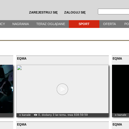
ZAREJESTRUJ SIĘ
ZALOGUJ SIĘ
ICY
NAGRANIA
TERAZ OGLĄDANE
SPORT
OFERTA
P
EQMA
EQMA
o kanale
0, dodany 3 lat temu, trwa 838:59:59
o kanale
EQMA
EQMA