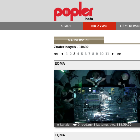
START
NA ŻYWO
UŻYTKOWN
NAJNOWSZE
Znalezionych - 10492
1
2
3
4
5
6
7
8
9
10
11
EQMA
o kanale
0, dodany 3 lat temu, trwa 838:59:59
EQMA