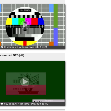
0, dodany 3 lat temu, trwa 838:59:59
adomości BTB [#4]
68, dodany 4 lat temu, trwa 838:59:59