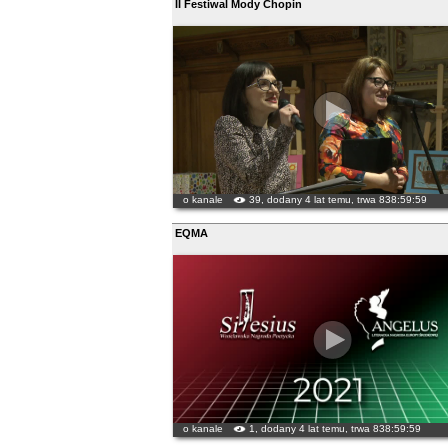
II Festiwal Mody Chopin
o kanale
39, dodany 4 lat temu, trwa 838:59:59
EQMA
o kanale
1, dodany 4 lat temu, trwa 838:59:59