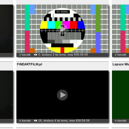
o kanale
0, dodany 3 lat temu, trwa 838:59:59
o kanale
FiNEARTFiLM.pl
Lepsze Wi
o kanale
16, dodany 4 lat temu, trwa 838:59:59
o kanale