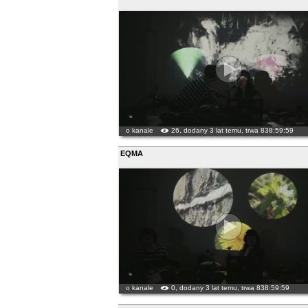
o kanale
26, dodany 3 lat temu, trwa 838:59:59
EQMA
o kanale
0, dodany 3 lat temu, trwa 838:59:59