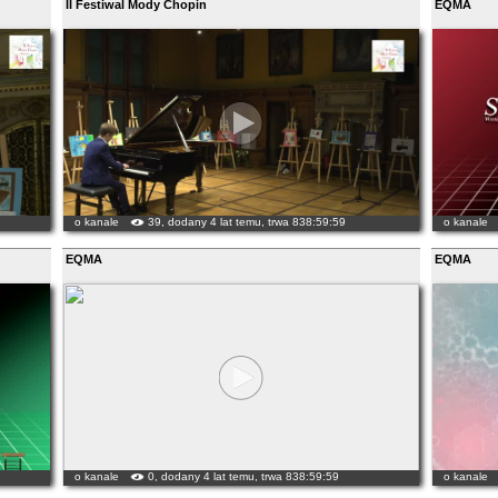
II Festiwal Mody Chopin
EQMA
o kanale
39, dodany 4 lat temu, trwa 838:59:59
o kanale
EQMA
EQMA
o kanale
0, dodany 4 lat temu, trwa 838:59:59
o kanale