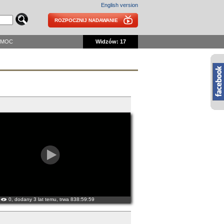
English version
ROZPOCZNIJ NADAWANIE
OMOC
Widzów: 17
0, dodany 3 lat temu, trwa 838:59:59