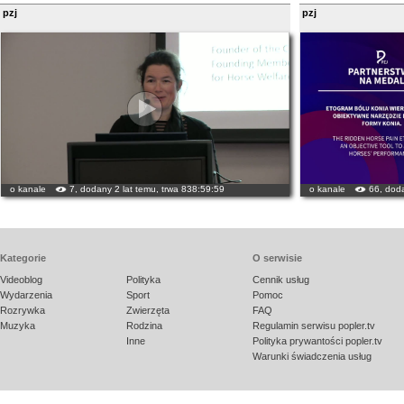
pzj
pzj
o kanale
7, dodany 2 lat temu, trwa 838:59:59
o kanale
66, doda
Kategorie
O serwisie
Videoblog
Polityka
Cennik usług
Wydarzenia
Sport
Pomoc
Rozrywka
Zwierzęta
FAQ
Muzyka
Rodzina
Regulamin serwisu popler.tv
Inne
Polityka prywantości popler.tv
Warunki świadczenia usług