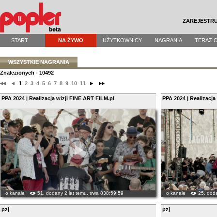
ZAREJESTRU
START
NA ŻYWO
UŻYTKOWNICY
NAGRANIA
TERAZ 
WSZYSTKIE NAGRANIA
Znalezionych - 10492
1
2
3
4
5
6
7
8
9
10
11
PPA 2024 | Realizacja wizji FINE ART FILM.pl
PPA 2024 | Realizacja
o kanale
51, dodany 2 lat temu, trwa 838:59:59
o kanale
25, doda
pzj
pzj