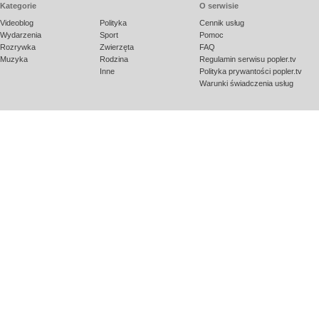
Kategorie
O serwisie
Videoblog
Polityka
Cennik usług
Wydarzenia
Sport
Pomoc
Rozrywka
Zwierzęta
FAQ
Muzyka
Rodzina
Regulamin serwisu popler.tv
Inne
Polityka prywantości popler.tv
Warunki świadczenia usług