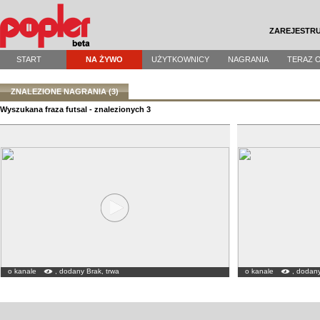
ZAREJESTRU
START
NA ŻYWO
UŻYTKOWNICY
NAGRANIA
TERAZ 
ZNALEZIONE NAGRANIA (3)
Wyszukana fraza futsal - znalezionych 3
o kanale
, dodany Brak, trwa
o kanale
, dodany