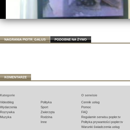
NAGRANIA PIOTR_GALUS
PODOBNE NA ŻYWO
KOMENTARZE
Kategorie
O serwisie
Videoblog
Polityka
Cennik usług
Wydarzenia
Sport
Pomoc
Rozrywka
Zwierzęta
FAQ
Muzyka
Rodzina
Regulamin serwisu popler.tv
Inne
Polityka prywantości popler.tv
Warunki świadczenia usług