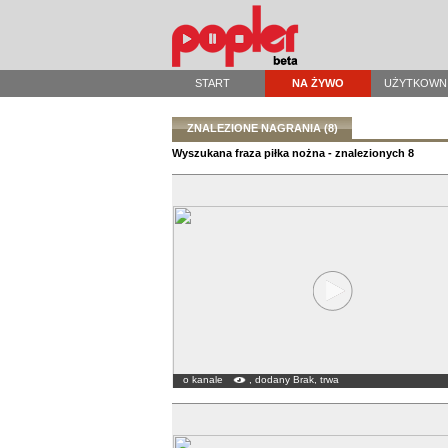
START
NA ŻYWO
UŻYTKOWN
ZNALEZIONE NAGRANIA (8)
Wyszukana fraza piłka nożna - znalezionych 8
o kanale
, dodany Brak, trwa