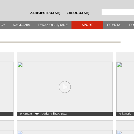
ZAREJESTRUJ SIĘ
ZALOGUJ SIĘ
ICY
NAGRANIA
TERAZ OGLĄDANE
SPORT
OFERTA
P
o kanale
, dodany Brak, trwa
o kanale