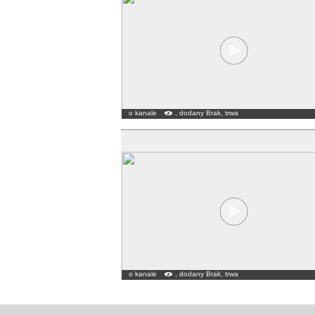
o kanale
, dodany Brak, trwa
o kanale
, dodany Brak, trwa