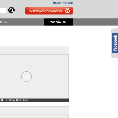
English version
ROZPOCZNIJ NADAWANIE
OMOC
Widzów: 92
, dodany Brak, trwa