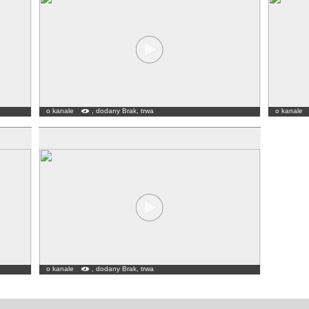
o kanale
, dodany Brak, trwa
o kanale
o kanale
, dodany Brak, trwa