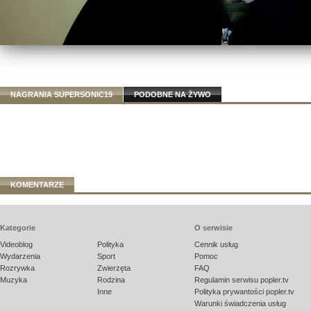
NAGRANIA SUPERSONIC19
PODOBNE NA ŻYWO
KOMENTARZE
Kategorie
O serwisie
Videoblog
Polityka
Cennik usług
Wydarzenia
Sport
Pomoc
Rozrywka
Zwierzęta
FAQ
Muzyka
Rodzina
Regulamin serwisu popler.tv
Inne
Polityka prywantości popler.tv
Warunki świadczenia usług