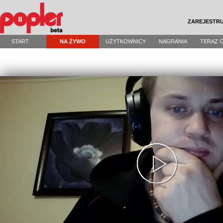
ZAREJESTRU
START
NA ŻYWO
UŻYTKOWNICY
NAGRANIA
TERAZ 