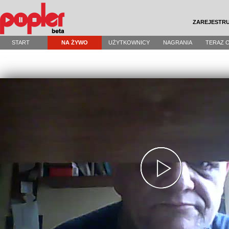
ZAREJESTRU
START
NA ŻYWO
UŻYTKOWNICY
NAGRANIA
TERAZ 