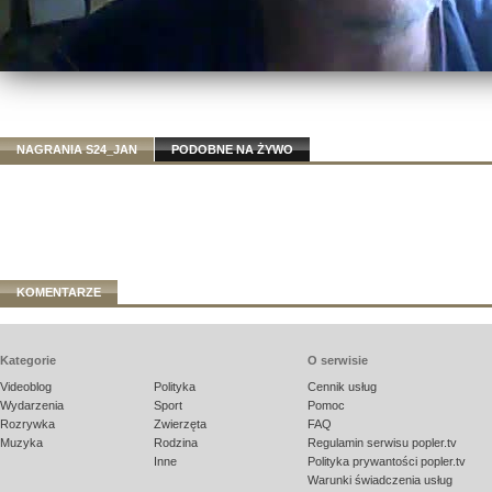
NAGRANIA S24_JAN
PODOBNE NA ŻYWO
KOMENTARZE
Kategorie
O serwisie
Videoblog
Polityka
Cennik usług
Wydarzenia
Sport
Pomoc
Rozrywka
Zwierzęta
FAQ
Muzyka
Rodzina
Regulamin serwisu popler.tv
Inne
Polityka prywantości popler.tv
Warunki świadczenia usług