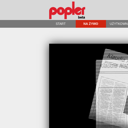
START
NA ŻYWO
UŻYTKOWN