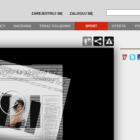
ZAREJESTRUJ SIĘ
ZALOGUJ SIĘ
ICY
NAGRANIA
TERAZ OGLĄDANE
SPORT
OFERTA
P