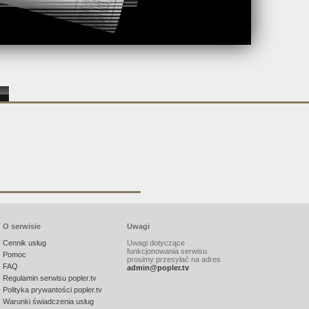
O serwisie
Uwagi
Cennik usług
Uwagi dotyczące
funkcjonowania serwisu
Pomoc
prosimy przesyłać na adres
FAQ
admin@popler.tv
Regulamin serwisu popler.tv
Polityka prywantości popler.tv
Warunki świadczenia usług