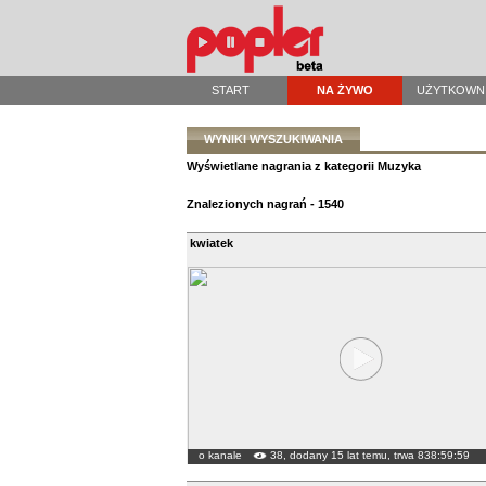
START
NA ŻYWO
UŻYTKOWN
WYNIKI WYSZUKIWANIA
Wyświetlane nagrania z kategorii Muzyka
Znalezionych nagrań - 1540
kwiatek
o kanale
38, dodany 15 lat temu, trwa 838:59:59