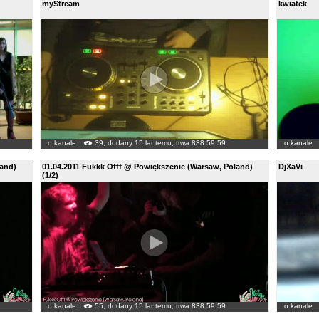
myStream
kwiatek
o kanale
39, dodany 15 lat temu, trwa 838:59:59
o kanale
land)
01.04.2011 Fukkk Offf @ Powiększenie (Warsaw, Poland)
DjXaVi
(1/2)
o kanale
55, dodany 15 lat temu, trwa 838:59:59
o kanale