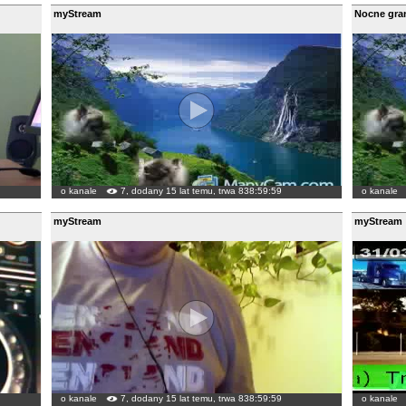
myStream
Nocne gran
o kanale
7, dodany 15 lat temu, trwa 838:59:59
o kanale
myStream
myStream
o kanale
7, dodany 15 lat temu, trwa 838:59:59
o kanale