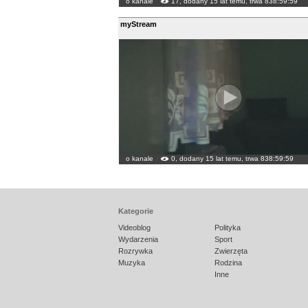
o kanale
17, dodany 15 lat temu, trwa 838:59:59
myStream
o kanale
0, dodany 15 lat temu, trwa 838:59:59
Kategorie
Videoblog
Polityka
Wydarzenia
Sport
Rozrywka
Zwierzęta
Muzyka
Rodzina
Inne