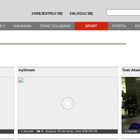
ZAREJESTRUJ SIĘ
ZALOGUJ SIĘ
ICY
NAGRANIA
TERAZ OGLĄDANE
SPORT
OFERTA
P
myStream
Teatr Aka
o kanale
6, dodany 15 lat temu, trwa 838:59:59
o kanale