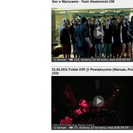
Sen o Warszawie - Teatr Akademicki UW
o kanale
104, dodany 15 lat temu, trwa 838:59:59
01.04.2011 Fukkk Offf @ Powiększenie (Warsaw, Po
(2/2)
o kanale
75, dodany 15 lat temu, trwa 838:59:59