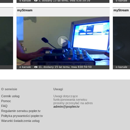
o kanale
5, dodany 15 lat temu, trwa 838:59:59
o kanale
myStream
myStream
o kanale
11, dodany 15 lat temu, trwa 838:59:59
o kanale
O serwisie
Uwagi
Cennik usług
Uwagi dotyczące
funkcjonowania serwisu
Pomoc
prosimy przesyłać na adres
FAQ
admin@popler.tv
Regulamin serwisu popler.tv
Polityka prywantości popler.tv
Warunki świadczenia usług