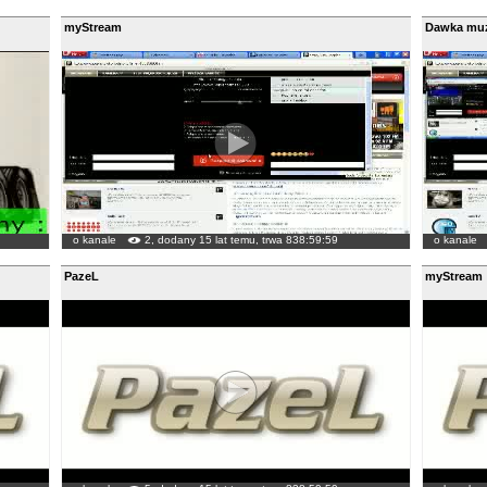
myStream
Dawka muz
o kanale
2, dodany 15 lat temu, trwa 838:59:59
o kanale
PazeL
myStream