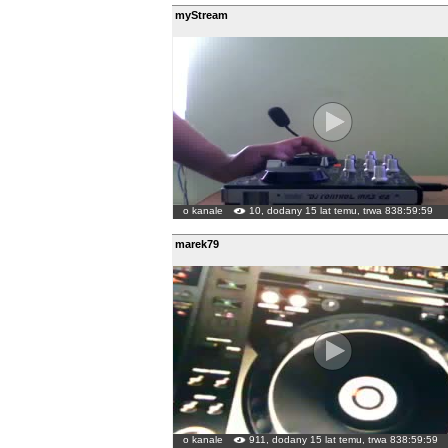
myStream
o kanale
10, dodany 15 lat temu, trwa 838:59:59
marek79
o kanale
911, dodany 15 lat temu, trwa 838:59:59