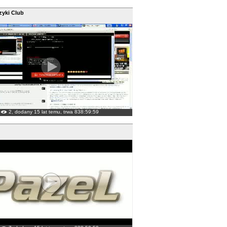
yki Club
2, dodany 15 lat temu, trwa 838:59:59