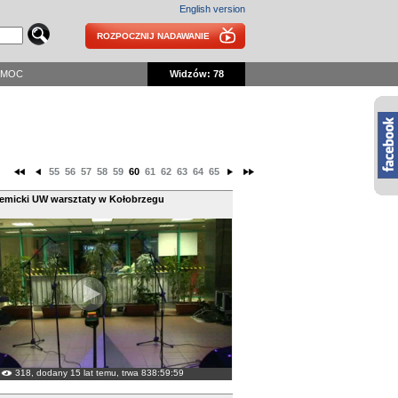
English version
ROZPOCZNIJ NADAWANIE
OMOC
Widzów: 78
55
56
57
58
59
60
61
62
63
64
65
demicki UW warsztaty w Kołobrzegu
318, dodany 15 lat temu, trwa 838:59:59