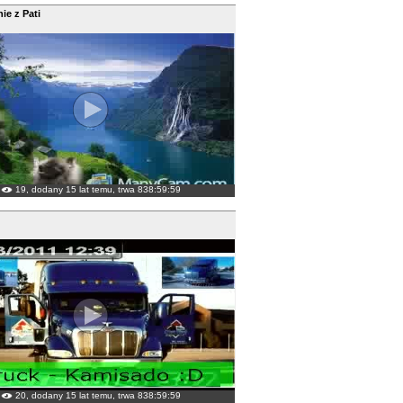
ie z Pati
19, dodany 15 lat temu, trwa 838:59:59
20, dodany 15 lat temu, trwa 838:59:59