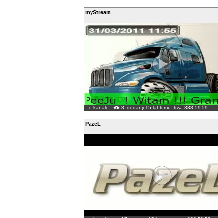
myStream
o kanale
8, dodany 15 lat temu, trwa 838:59:59
PazeL