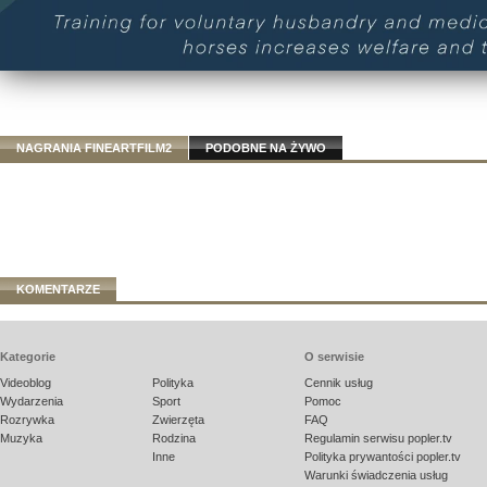
NAGRANIA FINEARTFILM2
PODOBNE NA ŻYWO
KOMENTARZE
Kategorie
O serwisie
Videoblog
Polityka
Cennik usług
Wydarzenia
Sport
Pomoc
Rozrywka
Zwierzęta
FAQ
Muzyka
Rodzina
Regulamin serwisu popler.tv
Inne
Polityka prywantości popler.tv
Warunki świadczenia usług