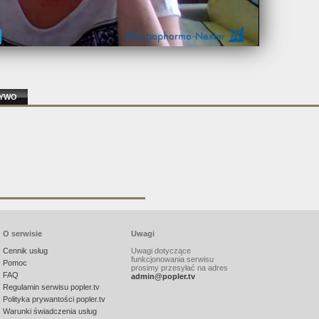
ŻYWO
O serwisie
Uwagi
Cennik usług
Uwagi dotyczące
funkcjonowania serwisu
Pomoc
prosimy przesyłać na adres
FAQ
admin@popler.tv
Regulamin serwisu popler.tv
Polityka prywantości popler.tv
Warunki świadczenia usług