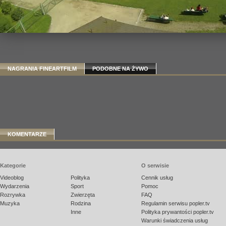
NAGRANIA FINEARTFILM
PODOBNE NA ŻYWO
KOMENTARZE
Kategorie
O serwisie
Videoblog
Polityka
Cennik usług
Wydarzenia
Sport
Pomoc
Rozrywka
Zwierzęta
FAQ
Muzyka
Rodzina
Regulamin serwisu popler.tv
Inne
Polityka prywantości popler.tv
Warunki świadczenia usług