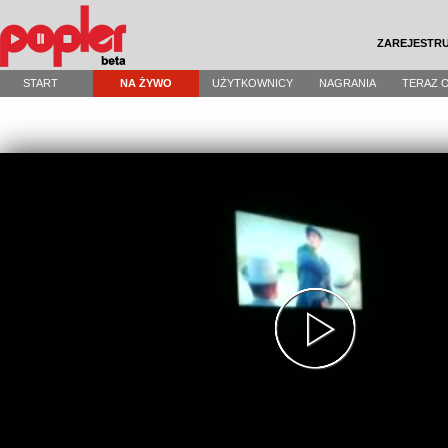
ZAREJESTRU
START
NA ŻYWO
UŻYTKOWNICY
NAGRANIA
TERAZ 