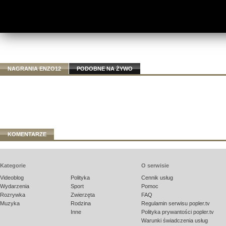
NAGRANIA ENZO12
PODOBNE NA ŻYWO
KOMENTARZE
Kategorie
O serwisie
Videoblog
Polityka
Cennik usług
Wydarzenia
Sport
Pomoc
Rozrywka
Zwierzęta
FAQ
Muzyka
Rodzina
Regulamin serwisu popler.tv
Inne
Polityka prywantości popler.tv
Warunki świadczenia usług