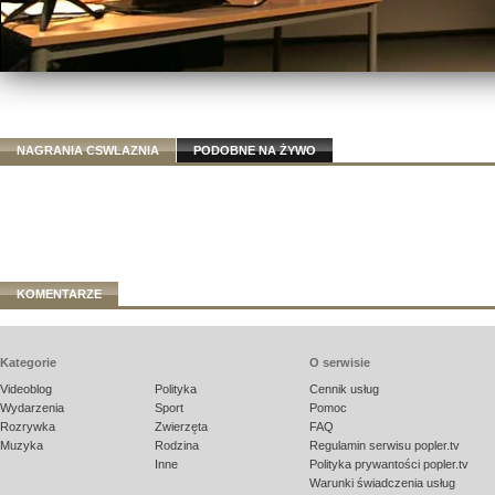
NAGRANIA CSWLAZNIA
PODOBNE NA ŻYWO
KOMENTARZE
Kategorie
O serwisie
Videoblog
Polityka
Cennik usług
Wydarzenia
Sport
Pomoc
Rozrywka
Zwierzęta
FAQ
Muzyka
Rodzina
Regulamin serwisu popler.tv
Inne
Polityka prywantości popler.tv
Warunki świadczenia usług