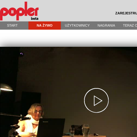
ZAREJESTRU
START
NA ŻYWO
UŻYTKOWNICY
NAGRANIA
TERAZ 