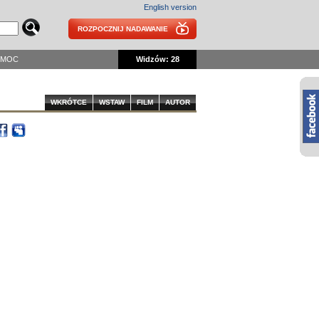
English version
ROZPOCZNIJ NADAWANIE
OMOC
Widzów: 28
WKRÓTCE
WSTAW
FILM
AUTOR