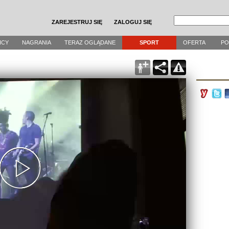
ZAREJESTRUJ SIĘ
ZALOGUJ SIĘ
ICY
NAGRANIA
TERAZ OGLĄDANE
SPORT
OFERTA
P