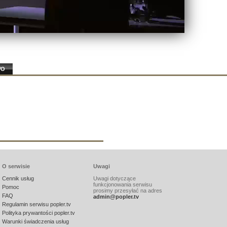
WO
O serwisie
Uwagi
Cennik usług
Uwagi dotyczące
funkcjonowania serwisu
Pomoc
prosimy przesyłać na adres
FAQ
admin@popler.tv
Regulamin serwisu popler.tv
Polityka prywantości popler.tv
Warunki świadczenia usług