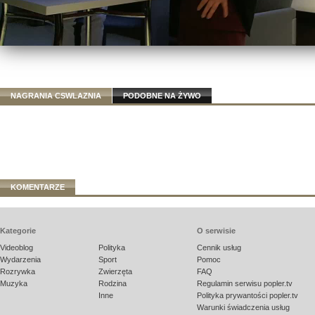
NAGRANIA CSWLAZNIA
PODOBNE NA ŻYWO
KOMENTARZE
Kategorie
O serwisie
Videoblog
Polityka
Cennik usług
Wydarzenia
Sport
Pomoc
Rozrywka
Zwierzęta
FAQ
Muzyka
Rodzina
Regulamin serwisu popler.tv
Inne
Polityka prywantości popler.tv
Warunki świadczenia usług