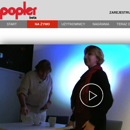
ZAREJESTRU
START
NA ŻYWO
UŻYTKOWNICY
NAGRANIA
TERAZ 