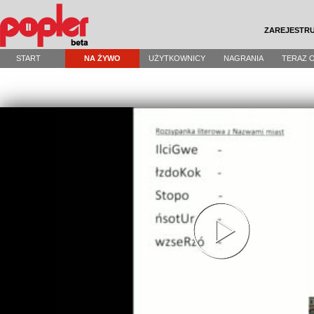
ZAREJESTRU
START
NA ŻYWO
UŻYTKOWNICY
NAGRANIA
TERAZ 