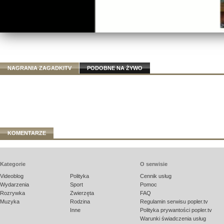
NAGRANIA ZAGADKITV
PODOBNE NA ŻYWO
KOMENTARZE
Kategorie
O serwisie
Videoblog
Polityka
Cennik usług
Wydarzenia
Sport
Pomoc
Rozrywka
Zwierzęta
FAQ
Muzyka
Rodzina
Regulamin serwisu popler.tv
Inne
Polityka prywantości popler.tv
Warunki świadczenia usług