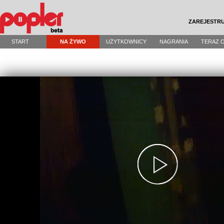
ZAREJESTRU
START
NA ŻYWO
UŻYTKOWNICY
NAGRANIA
TERAZ 