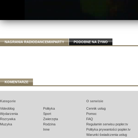
NAGRANIA RADIODANCEMIXPARTY
PODOBNE NA ŻYWO
KOMENTARZE
Kategorie
O serwisie
Videoblog
Polityka
Cennik usług
Wydarzenia
Sport
Pomoc
Rozrywka
Zwierzęta
FAQ
Muzyka
Rodzina
Regulamin serwisu popler.tv
Inne
Polityka prywantości popler.tv
Warunki świadczenia usług