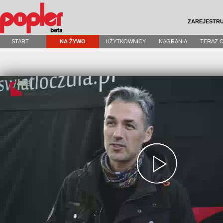
ZAREJESTRU
START
NA ŻYWO
UŻYTKOWNICY
NAGRANIA
TERAZ 