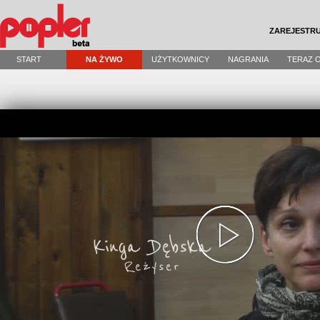
ZAREJESTRU
START
NA ŻYWO
UŻYTKOWNICY
NAGRANIA
TERAZ 