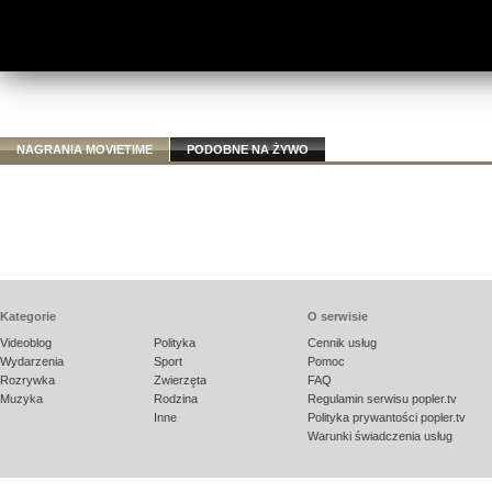
NAGRANIA MOVIETIME
PODOBNE NA ŻYWO
Kategorie
O serwisie
Videoblog
Polityka
Cennik usług
Wydarzenia
Sport
Pomoc
Rozrywka
Zwierzęta
FAQ
Muzyka
Rodzina
Regulamin serwisu popler.tv
Inne
Polityka prywantości popler.tv
Warunki świadczenia usług