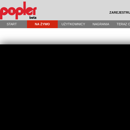
ZAREJESTRU
START
NA ŻYWO
UŻYTKOWNICY
NAGRANIA
TERAZ 