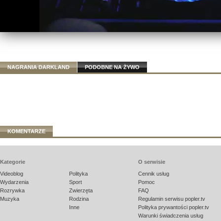
NAGRANIA DARKLAND
PODOBNE NA ŻYWO
KOMENTARZE
Kategorie
O serwisie
Videoblog
Polityka
Cennik usług
Wydarzenia
Sport
Pomoc
Rozrywka
Zwierzęta
FAQ
Muzyka
Rodzina
Regulamin serwisu popler.tv
Inne
Polityka prywantości popler.tv
Warunki świadczenia usług