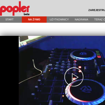
ZAREJESTRU
START
NA ŻYWO
UŻYTKOWNICY
NAGRANIA
TERAZ 