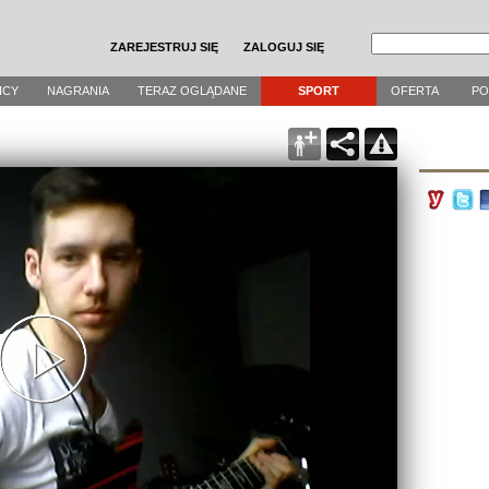
ZAREJESTRUJ SIĘ
ZALOGUJ SIĘ
ICY
NAGRANIA
TERAZ OGLĄDANE
SPORT
OFERTA
P