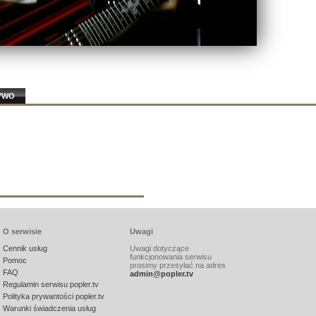
YWO
O serwisie
Uwagi
Cennik usług
Uwagi dotyczące
funkcjonowania serwisu
Pomoc
prosimy przesyłać na adres
FAQ
admin@popler.tv
Regulamin serwisu popler.tv
Polityka prywantości popler.tv
Warunki świadczenia usług