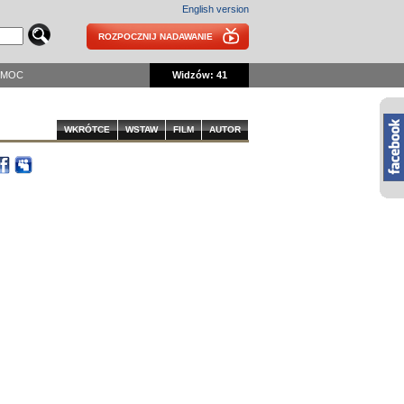
English version
ROZPOCZNIJ NADAWANIE
OMOC
Widzów: 41
WKRÓTCE
WSTAW
FILM
AUTOR