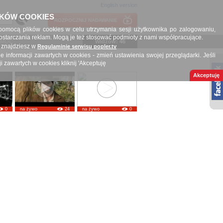
English version
IKÓW COOKIES
ROZPOCZNIJ NADAWANIE
pomocą plików cookies w celu utrzymania sesji użytkownika po zalogowaniu,
 dostarczania reklam. Mogą je też stosować podmioty z nami współpracujące.
OMOC
Widzów: 46
s znajdziesz w
Regulaminie serwisu popler.tv
 informacji zawartych w cookies - zmień ustawienia swojej przeglądarki. Jeśli
 zawartych w cookies kliknij 'Akceptuję
Akceptuję
0
na żywo
24
na żywo
0