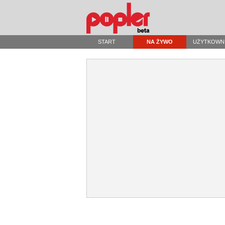
START
NA ŻYWO
UŻYTKOWN