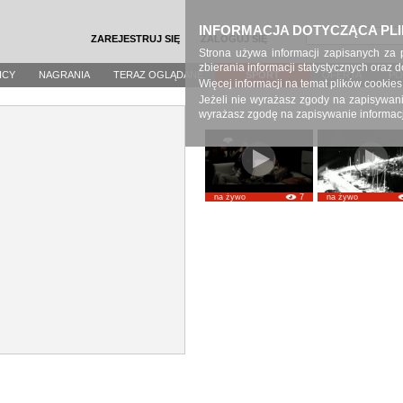
INFORMACJA DOTYCZĄCA PL
ZAREJESTRUJ SIĘ
ZALOGUJ SIĘ
Strona używa informacji zapisanych za 
zbierania informacji statystycznych oraz
ICY
NAGRANIA
TERAZ OGLĄDANE
SPORT
OFERTA
P
Więcej informacji na temat plików cookie
Jeżeli nie wyrażasz zgody na zapisywanie
wyrażasz zgodę na zapisywanie informacji
na żywo
7
na żywo