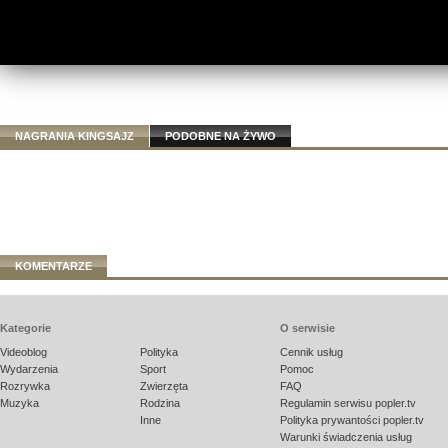
NAGRANIA KINGSAJZ
PODOBNE NA ŻYWO
KOMENTARZE
Kategorie
O serwisie
Videoblog
Polityka
Cennik usług
Wydarzenia
Sport
Pomoc
Rozrywka
Zwierzęta
FAQ
Muzyka
Rodzina
Regulamin serwisu popler.tv
Inne
Polityka prywantości popler.tv
Warunki świadczenia usług