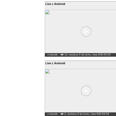
Live z Android
o kanale
10, dodany 9 lat temu, trwa 838:59:59
Live z Android
o kanale
0, dodany 9 lat temu, trwa 838:59:59