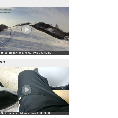
38, dodany 8 lat temu, trwa 838:59:59
roid
1, dodany 8 lat temu, trwa 838:59:59