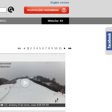
English version
ROZPOCZNIJ NADAWANIE
OMOC
Widzów: 63
1
2
3
4
5
6
7
8
9
10
11
13, dodany 8 lat temu, trwa 838:59:59