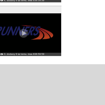
4, dodany 9 lat temu, trwa 838:59:59
3, dodany 9 lat temu, trwa 838:59:59