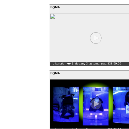
EQMA
o kanale
1, dodany 3 lat temu, trwa 838:59:59
EQMA