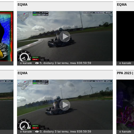
EQMA
EQMA
o kanale
5, dodany 3 lat temu, trwa 838:59:59
o kanale
EQMA
PPA 2023 |
o kanale
0, dodany 3 lat temu, trwa 838:59:59
o kanale