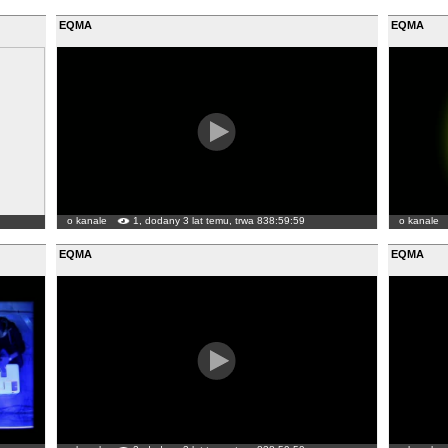
EQMA
EQMA
o kanale
1, dodany 3 lat temu, trwa 838:59:59
o kanale
EQMA
EQMA