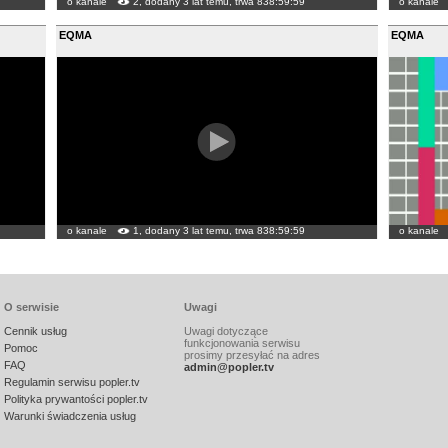
o kanale
2, dodany 3 lat temu, trwa 838:59:59
o kanale
EQMA
EQMA
o kanale
1, dodany 3 lat temu, trwa 838:59:59
o kanale
O serwisie
Uwagi
Cennik usług
Uwagi dotyczące
funkcjonowania serwisu
Pomoc
prosimy przesyłać na adres
FAQ
admin@popler.tv
Regulamin serwisu popler.tv
Polityka prywantości popler.tv
Warunki świadczenia usług