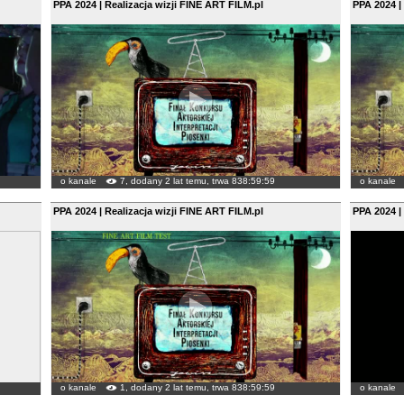
PPA 2024 | Realizacja wizji FINE ART FILM.pl
PPA 2024 |
o kanale
7, dodany 2 lat temu, trwa 838:59:59
o kanale
PPA 2024 | Realizacja wizji FINE ART FILM.pl
PPA 2024 |
o kanale
1, dodany 2 lat temu, trwa 838:59:59
o kanale