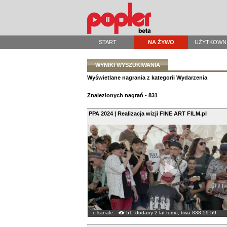
START
NA ŻYWO
UŻYTKOWN
WYNIKI WYSZUKIWANIA
Wyświetlane nagrania z kategorii Wydarzenia
Znalezionych nagrań - 831
PPA 2024 | Realizacja wizji FINE ART FILM.pl
o kanale
51, dodany 2 lat temu, trwa 838:59:59