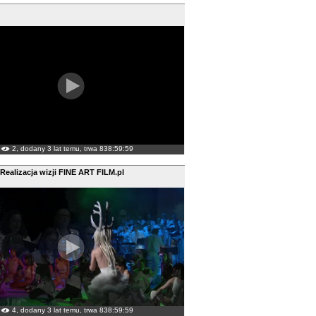
2, dodany 3 lat temu, trwa 838:59:59
 Realizacja wizji FINE ART FILM.pl
4, dodany 3 lat temu, trwa 838:59:59