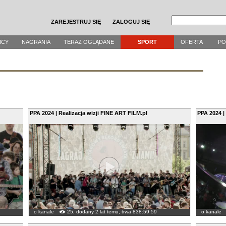
ZAREJESTRUJ SIĘ
ZALOGUJ SIĘ
ICY
NAGRANIA
TERAZ OGLĄDANE
SPORT
OFERTA
P
PPA 2024 | Realizacja wizji FINE ART FILM.pl
PPA 2024 |
o kanale
25, dodany 2 lat temu, trwa 838:59:59
o kanale