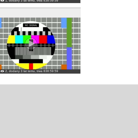
1, dodany 3 lat temu, trwa 838:59:59
2, dodany 3 lat temu, trwa 838:59:59