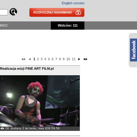
English version
ROZPOCZNIJ NADAWANIE
OMOC
Widzów: 111
1
2
3
4
5
6
7
8
9
10
11
 Realizacja wizji FINE ART FILM.pl
18, dodany 2 lat temu, trwa 838:59:59