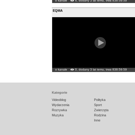
o kanale
4, dodany 3 lat temu, trwa 838:59:59
EQMA
o kanale
0, dodany 3 lat temu, trwa 838:59:59
Kategorie
Videoblog
Polityka
Wydarzenia
Sport
Rozrywka
Zwierzęta
Muzyka
Rodzina
Inne