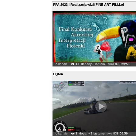
PPA 2023 | Realizacja wizji FINE ART FILM.pl
o kanale
41, dodany 3 lat temu, trwa 838:59:59
EQMA
o kanale
3, dodany 3 lat temu, trwa 838:59:59