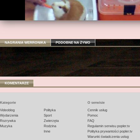
NAGRANIA WERRONIKA
PODOBNE NA ŻYWO
KOMENTARZE
Kategorie
O serwisie
Videoblog
Polityka
Cennik usług
Wydarzenia
Sport
Pomoc
Rozrywka
Zwierzęta
FAQ
Muzyka
Rodzina
Regulamin serwisu popler.tv
Inne
Polityka prywantości popler.tv
Warunki świadczenia usług