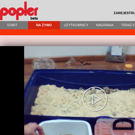
ZAREJESTRU
START
NA ŻYWO
UŻYTKOWNICY
NAGRANIA
TERAZ 