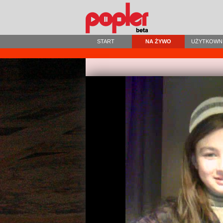
START
NA ŻYWO
UŻYTKOWN