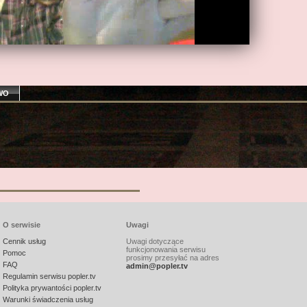
WO
O serwisie
Uwagi
Cennik usług
Uwagi dotyczące
funkcjonowania serwisu
Pomoc
prosimy przesyłać na adres
FAQ
admin@popler.tv
Regulamin serwisu popler.tv
Polityka prywantości popler.tv
Warunki świadczenia usług