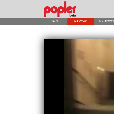
START
NA ŻYWO
UŻYTKOWN