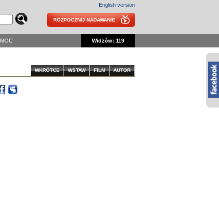
English version
ROZPOCZNIJ NADAWANIE
OMOC
Widzów: 119
WKRÓTCE
WSTAW
FILM
AUTOR