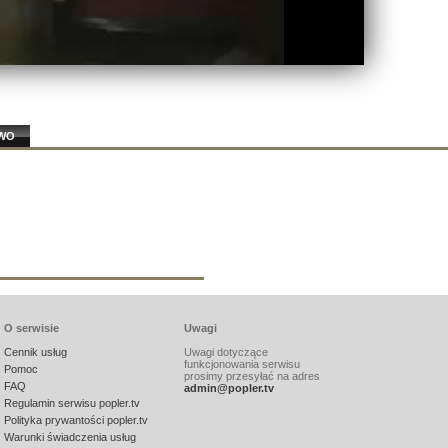
YWO
O serwisie
Uwagi
Cennik usług
Uwagi dotyczące
funkcjonowania serwisu
Pomoc
prosimy przesyłać na adres
FAQ
admin@popler.tv
Regulamin serwisu popler.tv
Polityka prywantości popler.tv
Warunki świadczenia usług