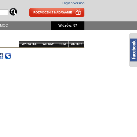
English version
ROZPOCZNIJ NADAWANIE
OMOC
Widzów: 87
WKRÓTCE
WSTAW
FILM
AUTOR