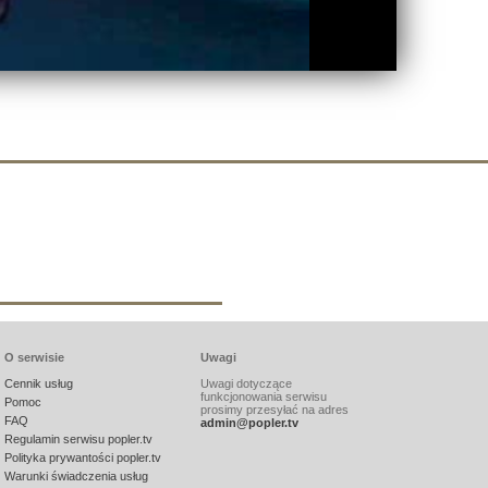
O serwisie
Uwagi
Cennik usług
Uwagi dotyczące
funkcjonowania serwisu
Pomoc
prosimy przesyłać na adres
FAQ
admin@popler.tv
Regulamin serwisu popler.tv
Polityka prywantości popler.tv
Warunki świadczenia usług