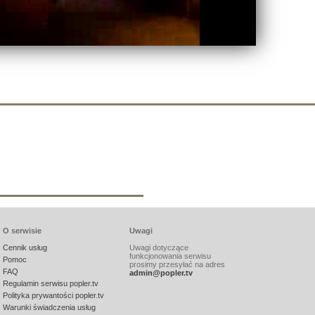
O serwisie
Uwagi
Cennik usług
Uwagi dotyczące
funkcjonowania serwisu
Pomoc
prosimy przesyłać na adres
FAQ
admin@popler.tv
Regulamin serwisu popler.tv
Polityka prywantości popler.tv
Warunki świadczenia usług