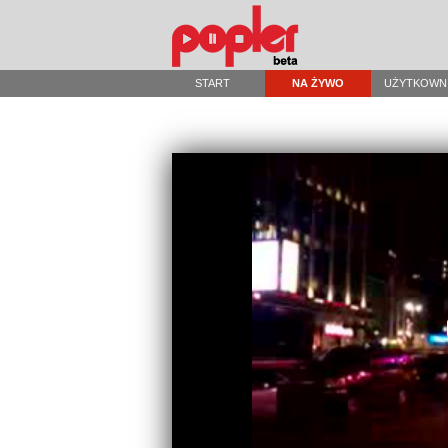
START
NA ŻYWO
UŻYTKOWN