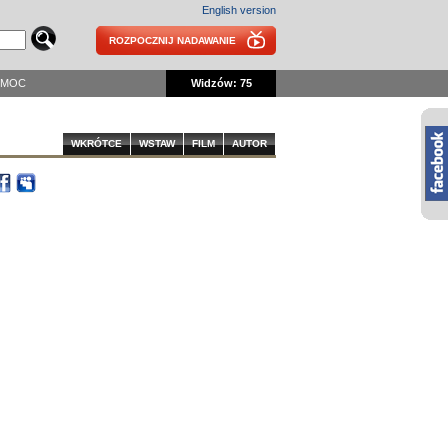
English version
ROZPOCZNIJ NADAWANIE
OMOC
Widzów: 75
WKRÓTCE
WSTAW
FILM
AUTOR