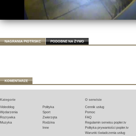
NAGRANIA PIOTRSKC
PODOBNE NA ŻYWO
KOMENTARZE
Kategorie
O serwisie
Videoblog
Polityka
Cennik usług
Wydarzenia
Sport
Pomoc
Rozrywka
Zwierzęta
FAQ
Muzyka
Rodzina
Regulamin serwisu popler.tv
Inne
Polityka prywantości popler.tv
Warunki świadczenia usług