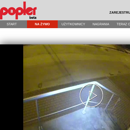
ZAREJESTRU
START
NA ŻYWO
UŻYTKOWNICY
NAGRANIA
TERAZ 