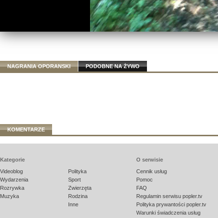
NAGRANIA OPORANSKI
PODOBNE NA ŻYWO
KOMENTARZE
Kategorie
O serwisie
Videoblog
Polityka
Cennik usług
Wydarzenia
Sport
Pomoc
Rozrywka
Zwierzęta
FAQ
Muzyka
Rodzina
Regulamin serwisu popler.tv
Inne
Polityka prywantości popler.tv
Warunki świadczenia usług