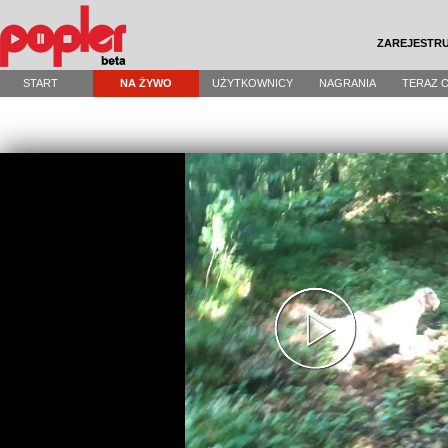
ZAREJESTRU
START
NA ŻYWO
UŻYTKOWNICY
NAGRANIA
TERAZ 