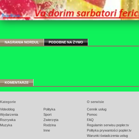
NAGRANIA NORDUL
PODOBNE NA ŻYWO
KOMENTARZE
Kategorie
O serwisie
Videoblog
Polityka
Cennik usług
Wydarzenia
Sport
Pomoc
Rozrywka
Zwierzęta
FAQ
Muzyka
Rodzina
Regulamin serwisu popler.tv
Inne
Polityka prywantości popler.tv
Warunki świadczenia usług