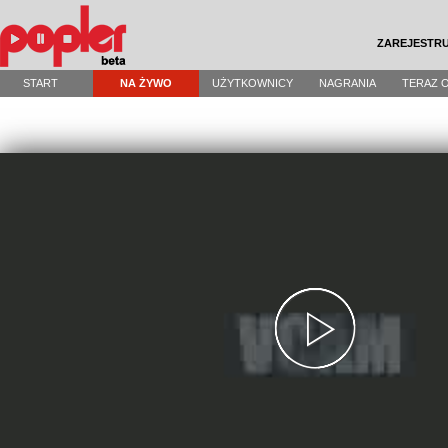
ZAREJESTRU
START
NA ŻYWO
UŻYTKOWNICY
NAGRANIA
TERAZ 