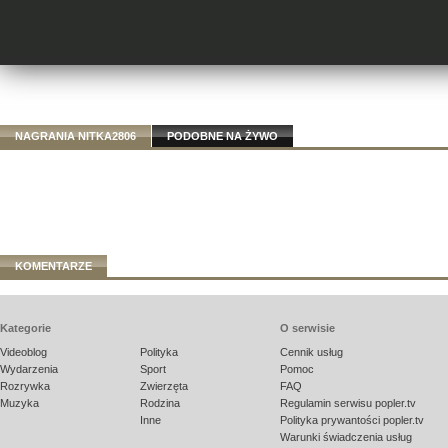
NAGRANIA NITKA2806
PODOBNE NA ŻYWO
KOMENTARZE
Kategorie
O serwisie
Videoblog
Polityka
Cennik usług
Wydarzenia
Sport
Pomoc
Rozrywka
Zwierzęta
FAQ
Muzyka
Rodzina
Regulamin serwisu popler.tv
Inne
Polityka prywantości popler.tv
Warunki świadczenia usług