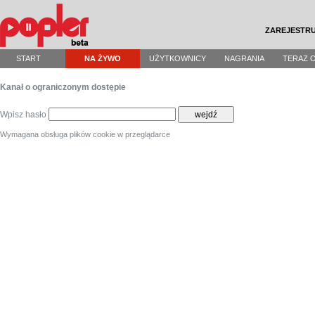
ZAREJESTRU
START
NA ŻYWO
UŻYTKOWNICY
NAGRANIA
TERAZ 
Kanał o ograniczonym dostępie
Wpisz hasło
wejdź
Wymagana obsługa plików cookie w przeglądarce