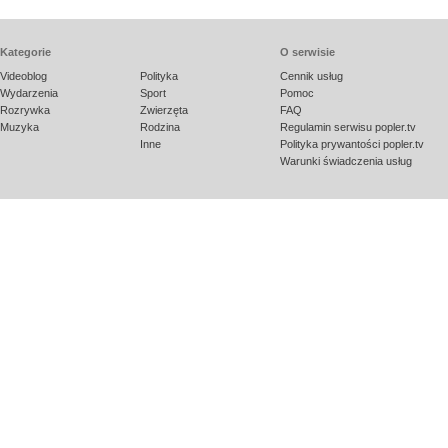
Kategorie
O serwisie
Videoblog
Polityka
Cennik usług
Wydarzenia
Sport
Pomoc
Rozrywka
Zwierzęta
FAQ
Muzyka
Rodzina
Regulamin serwisu popler.tv
Inne
Polityka prywantości popler.tv
Warunki świadczenia usług