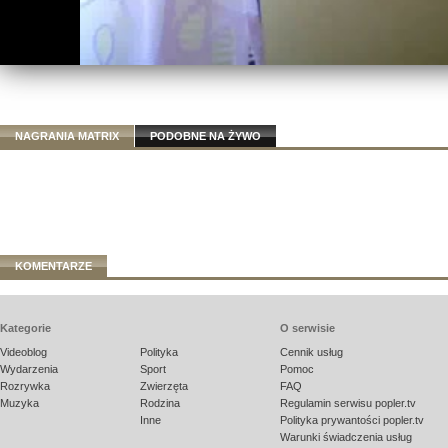
NAGRANIA MATRIX
PODOBNE NA ŻYWO
KOMENTARZE
Kategorie
O serwisie
Videoblog
Polityka
Cennik usług
Wydarzenia
Sport
Pomoc
Rozrywka
Zwierzęta
FAQ
Muzyka
Rodzina
Regulamin serwisu popler.tv
Inne
Polityka prywantości popler.tv
Warunki świadczenia usług