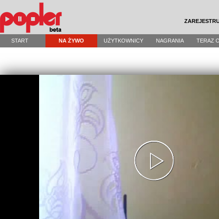
ZAREJESTRU
START
NA ŻYWO
UŻYTKOWNICY
NAGRANIA
TERAZ 