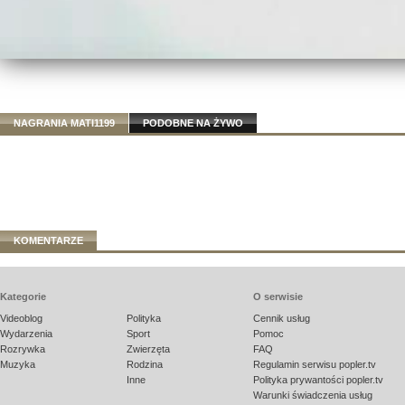
NAGRANIA MATI1199
PODOBNE NA ŻYWO
KOMENTARZE
Kategorie
O serwisie
Videoblog
Polityka
Cennik usług
Wydarzenia
Sport
Pomoc
Rozrywka
Zwierzęta
FAQ
Muzyka
Rodzina
Regulamin serwisu popler.tv
Inne
Polityka prywantości popler.tv
Warunki świadczenia usług