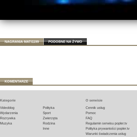
NAGRANIA MATI1199
PODOBNE NA ŻYWO
KOMENTARZE
Kategorie
O serwisie
Videoblog
Polityka
Cennik usług
Wydarzenia
Sport
Pomoc
Rozrywka
Zwierzęta
FAQ
Muzyka
Rodzina
Regulamin serwisu popler.tv
Inne
Polityka prywantości popler.tv
Warunki świadczenia usług