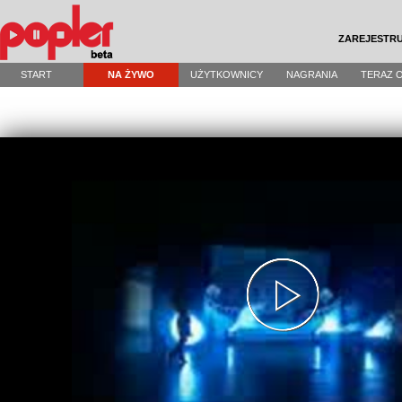
ZAREJESTRU
START
NA ŻYWO
UŻYTKOWNICY
NAGRANIA
TERAZ 