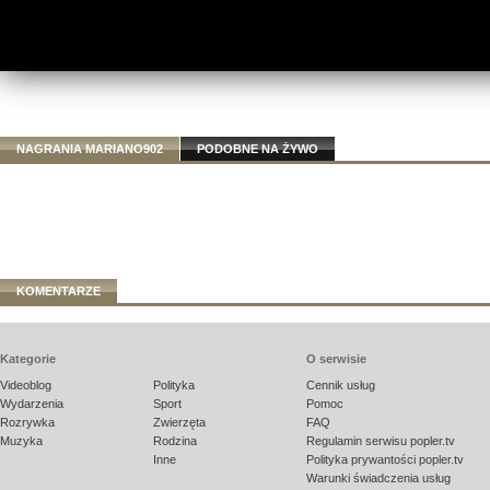
NAGRANIA MARIANO902
PODOBNE NA ŻYWO
KOMENTARZE
Kategorie
O serwisie
Videoblog
Polityka
Cennik usług
Wydarzenia
Sport
Pomoc
Rozrywka
Zwierzęta
FAQ
Muzyka
Rodzina
Regulamin serwisu popler.tv
Inne
Polityka prywantości popler.tv
Warunki świadczenia usług