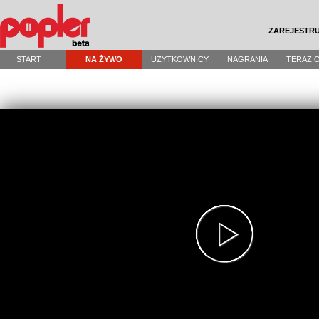
ZAREJESTRU
START
NA ŻYWO
UŻYTKOWNICY
NAGRANIA
TERAZ 