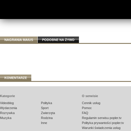
NAGRANIA MAIUS
PODOBNE NA ŻYWO
KOMENTARZE
Kategorie
O serwisie
Videoblog
Polityka
Cennik usług
Wydarzenia
Sport
Pomoc
Rozrywka
Zwierzęta
FAQ
Muzyka
Rodzina
Regulamin serwisu popler.tv
Inne
Polityka prywantości popler.tv
Warunki świadczenia usług