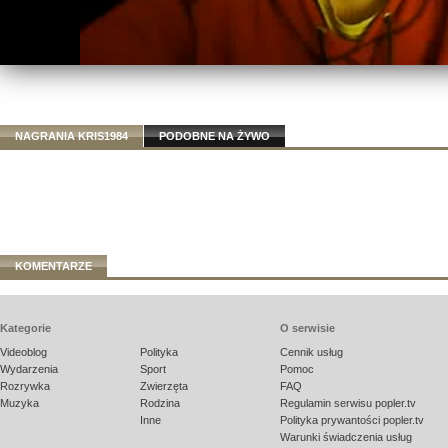
NAGRANIA KRIS1984
PODOBNE NA ŻYWO
KOMENTARZE
Kategorie
O serwisie
Videoblog
Polityka
Cennik usług
Wydarzenia
Sport
Pomoc
Rozrywka
Zwierzęta
FAQ
Muzyka
Rodzina
Regulamin serwisu popler.tv
Inne
Polityka prywantości popler.tv
Warunki świadczenia usług