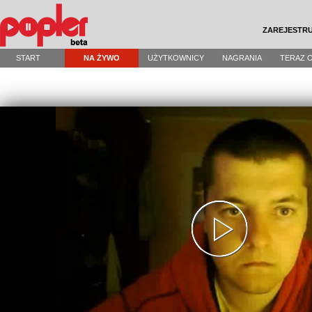
ZAREJESTRU
START
NA ŻYWO
UŻYTKOWNICY
NAGRANIA
TERAZ 