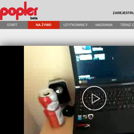
ZAREJESTRU
START
NA ŻYWO
UŻYTKOWNICY
NAGRANIA
TERAZ 