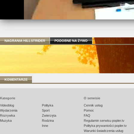
NAGRANIA HILLSTRIDER
PODOBNE NA ŻYWO
KOMENTARZE
Kategorie
O serwisie
Videoblog
Polityka
Cennik usług
Wydarzenia
Sport
Pomoc
Rozrywka
Zwierzęta
FAQ
Muzyka
Rodzina
Regulamin serwisu popler.tv
Inne
Polityka prywantości popler.tv
Warunki świadczenia usług