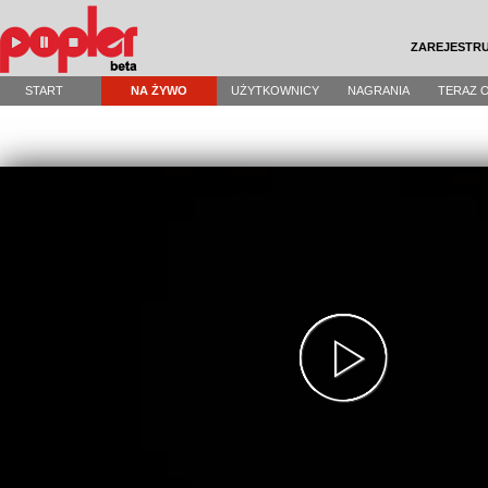
ZAREJESTRU
START
NA ŻYWO
UŻYTKOWNICY
NAGRANIA
TERAZ 