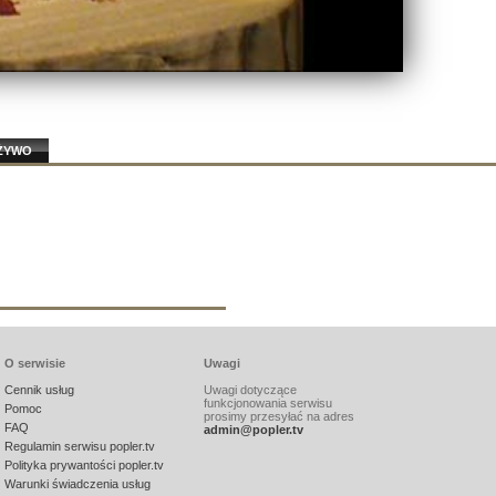
ŻYWO
O serwisie
Uwagi
Cennik usług
Uwagi dotyczące
funkcjonowania serwisu
Pomoc
prosimy przesyłać na adres
FAQ
admin@popler.tv
Regulamin serwisu popler.tv
Polityka prywantości popler.tv
Warunki świadczenia usług