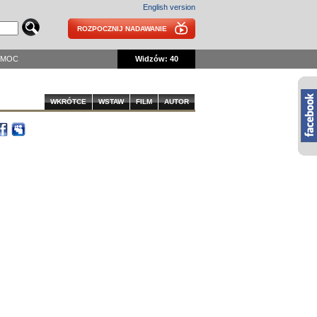
English version
ROZPOCZNIJ NADAWANIE
OMOC
Widzów: 40
WKRÓTCE
WSTAW
FILM
AUTOR