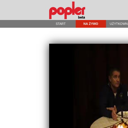
START
NA ŻYWO
UŻYTKOWN