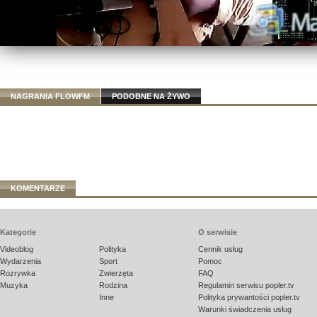
NAGRANIA FLOWFM
PODOBNE NA ŻYWO
KOMENTARZE
Kategorie
O serwisie
Videoblog
Polityka
Cennik usług
Wydarzenia
Sport
Pomoc
Rozrywka
Zwierzęta
FAQ
Muzyka
Rodzina
Regulamin serwisu popler.tv
Inne
Polityka prywantości popler.tv
Warunki świadczenia usług