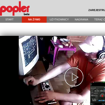
ZAREJESTRU
START
NA ŻYWO
UŻYTKOWNICY
NAGRANIA
TERAZ 