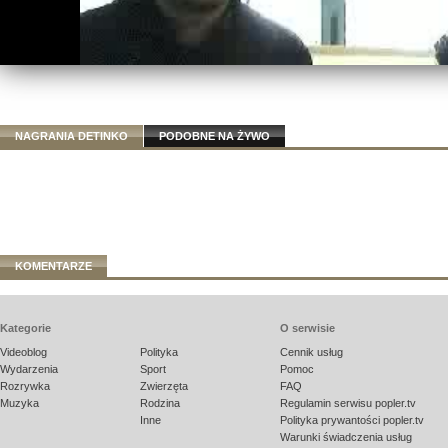
NAGRANIA DETINKO
PODOBNE NA ŻYWO
KOMENTARZE
Kategorie
O serwisie
Videoblog
Polityka
Cennik usług
Wydarzenia
Sport
Pomoc
Rozrywka
Zwierzęta
FAQ
Muzyka
Rodzina
Regulamin serwisu popler.tv
Inne
Polityka prywantości popler.tv
Warunki świadczenia usług